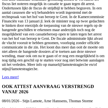
fiscus liet noteren mogelijk in cassatie te gaan tegen dit arrest.
Ondertussen lijkt de fiscus de strijdbijl te hebben begraven. In een
aantal casussen die wij behandelen wordt ingestemd met de
rechtspraak van het hof van beroep te Gent. In de Kamercommissie
Financiën van 13 januari jl. leek de minister nog op twee gedachten
te hinken door enerzijds de toepassing van de nieuwe regels op de
hangende geschillen te erkennen maar anderzijds toch nog de
mogelijkheid van een cassatieberoep open te laten tegen het arrest
van het hof van beroep te Gent. De fiscale administratie lijkt alvast
de vlucht vooruit te hebben genomen, voorlopig zonder officiële
communicatie in die zin. Het loont dus meer dan ooit de moeite om
niet alleen de hangende dossiers af te toetsen aan deze nieuwe
wending, maar ook om na te gaan of er nog een mogelijkheid is om
nog tijdig een geschil op te starten voor nog niet betwiste aanslagen
uit het verleden. Meer info op manuel@lamotestragier.be en/of
stijn@lamotestragier.be.
Lees meer!
OOK ATTEST AANVRAAG VERSTRENGD
VANAF 2026
08/01/2026 - Stijn Lamote, Arne Hanssens, Thomas Storme