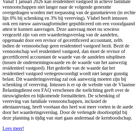
Vanaf 1 januari 2026 kan residentieel vastgoed in actieve familiale
vennootschappen niet langer naar de volgende generatie
overgedragen worden met toepassing van de gunsttarieven (in rechte
lijn 0% bij schenking en 3% bij vererving). Vlabel heeft intussen
ook een nieuw aanvraagformulier gepubliceerd om een voorafgaand
attest te kunnen aanvragen. Deze aanvraag moet nu sowieso
vergezeld zijn van een waarderingsverslag van de aandelen,
opgemaakt door een revisor of gecertificeerd accountant, zelfs
indien de vennootschap geen residentieel vastgoed bezit. Bezit de
vennootschap wel residentieel vastgoed, dan moet de revisor of
gecertificeerd accountant de waarde van de aandelen uitsplitsen
(tussen de ondernemingswaarde en de waarde van het aanwezig
residentieel vastgoed). Het gedeelte van de waarde dat het
residentieel vastgoed vertegenwoordigt wordt niet langer gunstig
belast. Dit waarderingsverslag zal ook aanwezig moeten zijn bij
schenking of vererving. Intussen is er op de website van de Vlaamse
Belastingdienst een FAQ verschenen die toelichting geeft over de
nieuwigheden en bijkomende formaliteiten. De schenking of
vererving van familiale vennootschappen, inclusief de
attestaanvraag, heeft voortaan dus heel wat meer voeten in de aarde
door het waarderingsverslag. Door de verlengde doorlooptijd bij
deze planning is tijdig van start gaan andermaal de kernboodschap.
Lees meer!