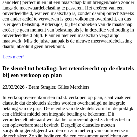
aandelen) perfect in en uit een maatschap kunt brengen/halen zonder
langs de meerwaardebelasting te passeren. Het creëren van een
onverdeeldheid, wat een maatschap is, zonder daarbij onrechtstreeks
een ander actief te verwerven is geen volkomen overdracht, en dus
is er geen belasting. Anderzijds, bij het opdoeken van de maatschap
creëer je geen moment van belasting als je in dezelfde verhouding in
onverdeeldheid blijft. Plannen met een maatschap vergt altijd
maatwerk. Mits de juiste aanpak is de nieuwe meerwaardebelasting
daarbij absoluut geen breekpunt.
Lees meer!
De sleutel tot betaling: het retentierecht op de sleutels
bij een verkoop op plan
23/03/2026 - Bram Stragier, Gilles Merchiers
In verkoopovereenkomsten m.b.t. verkopen op plan, staat vaak een
clausule dat de sleutels slechts worden overhandigd na integrale
betaling van de prijs. De retentie van de sleutels vormt in de praktijk
een efficiënt middel om integrale betaling te bekomen. Dit
veronderstelt uiteraard wel dat het onroerend goed zich effectief in
een opleverbare staat bevindt. Dergelijke clausules moeten
zorgvuldig geredigeerd worden en zijn niet vrij van controverse in
de rechtsleer. Zo zijn bedingen die een consument verplichten om