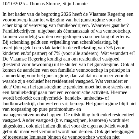
10/10/2025 - Thomas Storme, Stijn Lamote
In het kader van de begroting 2026 heeft de Vlaamse Regering een
voorontwerp klaar tot wijziging van het gunstregime voor de
schenking of vererving van familiebedrijven. Waarover gaat het?
Familiebedrijven, uitgebaat als éénmanszaak of via vennootschap,
kunnen voordelig worden overgedragen via schenking of erfenis.
Bij schenking geldt een vrijstelling van schenkbelasting, bij
overlijden geldt een vlak tarief in de erfbelasting van 3% (voor
kinderen en/of partner) of 7% (voor alle anderen). Wat verandert er?
De Vlaamse Regering kondigt aan om residentieel vastgoed
(bestemd voor bewoning) uit te sluiten van het gunstregime. Ook al
komen de aandelen van een familiale vennootschap in principe in
aanmerking voor het gunstregime, dan zal dat maar meer voor de
waarde zijn exclusief het residentieel vastgoed. Wat verandert er
niet? Om van het gunstregime te genieten moet het nog steeds om
een familiebedrijf gaan met een economische activiteit. Hiermee
wordt bedoeld: een nijverheid-, handels-, ambachts- of
landbouwbedrijf, dan wel een vrij beroep. Het gunstregime blijft niet
van toepassing op pure patrimonium- en
managementvennootschappen. De uitsluiting treft enkel residentieel
vastgoed. Ander vastgoed (b.v. magazijnen, kantoren) wordt niet
uitgesloten, ook niet indien dit niet voor de eigen activiteit wordt
gebruikt maar wel verhuurd wordt aan derden. Ook gelbeleggingen
of toegestane leningen binnen de vennootschap worden niet