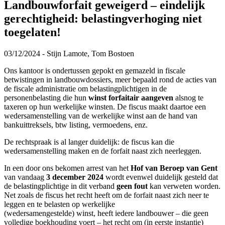
Landbouwforfait geweigerd – eindelijk
gerechtigheid: belastingverhoging niet
toegelaten!
03/12/2024 - Stijn Lamote, Tom Bostoen
Ons kantoor is ondertussen gepokt en gemazeld in fiscale
betwistingen in landbouwdossiers, meer bepaald rond de acties van
de fiscale administratie om belastingplichtigen in de
personenbelasting die hun
winst forfaitair aangeven
alsnog te
taxeren op hun werkelijke winsten. De fiscus maakt daartoe een
wedersamenstelling van de werkelijke winst aan de hand van
bankuittreksels, btw listing, vermoedens, enz.
De rechtspraak is al langer duidelijk: de fiscus kan die
wedersamenstelling maken en de forfait naast zich neerleggen.
In een door ons bekomen arrest van het
Hof van Beroep van Gent
van vandaag
3
december 2024
wordt evenwel duidelijk gesteld dat
de belastingplichtige in dit verband
geen fout
kan verweten worden.
Net zoals de fiscus het recht heeft om de forfait naast zich neer te
leggen en te belasten op werkelijke
(wedersamengestelde) winst, heeft iedere landbouwer – die geen
volledige boekhouding voert – het recht om (in eerste instantie)