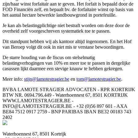
zijn/haar winst forfaitair aan te geven. Het forfait is bepaald door de
FOD Financiën zelf, en bepaalt bv. de forfaitaire winst op basis van
het aantal hectare bewerkte landbouwgrond in portefeuille.
Je kan als belastingplichtige niet bestraft worden om deze door de
overheid zelf voorgeschreven systematiek toe te passen.
Dit standpunt hebben wij als kantoor altijd ingenomen. En het Hof
van Beroep volgt dit ook in niet mis te verstane bewoordingen.
De starre houding van de fiscus om stelselmatig
belastingverhogingen van 10% en meer toe te passen in dergelijke
casussen lijkt daarmee een stevige knauw te hebben gekregen.
Meer info:
stijn@lamotestragier.be
en
tom@lamotestragier.be
.
BVBA LAMOTE STRAGIER ADVOCATEN - RPR KORTRIJK
BTW NR. 0694.796.449 - Waterhoennest 67, 8501 KORTRIJK
WWW.LAMOTESTRAGIER.BE -
INFO@LAMOTESTRAGIER.BE - +32 (0)56 897 601 - AXA
BE84 7512 0917 2759 - BNP PARIBAS IBAN BE32 00183 743
2402
Waterhoennest 67, 8501 Kortrijk