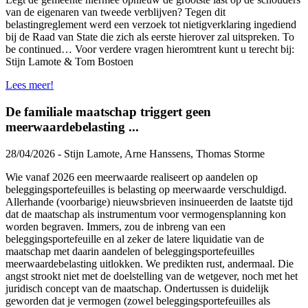
van de eigenaren van tweede verblijven? Tegen dit
belastingreglement werd een verzoek tot nietigverklaring ingediend
bij de Raad van State die zich als eerste hierover zal uitspreken. To
be continued… Voor verdere vragen hieromtrent kunt u terecht bij:
Stijn Lamote & Tom Bostoen
Lees meer!
De familiale maatschap triggert geen
meerwaardebelasting ...
28/04/2026 - Stijn Lamote, Arne Hanssens, Thomas Storme
Wie vanaf 2026 een meerwaarde realiseert op aandelen op
beleggingsportefeuilles is belasting op meerwaarde verschuldigd.
Allerhande (voorbarige) nieuwsbrieven insinueerden de laatste tijd
dat de maatschap als instrumentum voor vermogensplanning kon
worden begraven. Immers, zou de inbreng van een
beleggingsportefeuille en al zeker de latere liquidatie van de
maatschap met daarin aandelen of beleggingsportefeuilles
meerwaardebelasting uitlokken. We predikten rust, andermaal. Die
angst strookt niet met de doelstelling van de wetgever, noch met het
juridisch concept van de maatschap. Ondertussen is duidelijk
geworden dat je vermogen (zowel beleggingsportefeuilles als