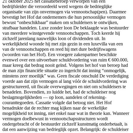
21 oktober 2025 het cassatieberoep verworpen van een
bedrijfsleider die veroordeeld werd wegens de bedrieglijke
organisatie van zijn onvermogen via vennootschap(pen). Daarmee
bevestigt het Hof dat ondernemers die hun persoonlijke vermogen
bewust “onbeschikbaar” maken om schuldeisers te ontwijken,
strafbaar handelen. Luxe zonder loon De beklaagde was bestuurder
van meerdere winstgevende vennootschappen. Toch keerde hij
zichzelf jarenlang nauwelijks loon of dividenden uit. In
werkelijkheid woonde hij met zijn gezin in een luxevilla van een
van de vennootschappen en reed hij met dure bedrijfswagens
(woorden van het Hof). Een vroegere zakenpartner beschikte
evenwel over een uitvoerbare schuldvordering van ruim € 600.000,
maar kreeg dat bedrag nooit geïnd. Volgens het hof van beroep had
de man zijn financiële situatie zo ingericht dat inning “onmogelijk,
minstens zeer moeilijk” was. Geen fiscale onschuld De verdediging
voerde aan dat zijn vermogen al lang vóór de schuldvordering was
gestructureerd, uit fiscale overwegingen en niet om schuldeisers te
benadelen. Bovendien, zo luidde het, had de schuldeiser nog
beslagmogelijkheden — op loon, aandelen of rekening-
couranttegoeden. Cassatie volgde dat betoog niet. Het Hof
benadrukte dat de rechter mag kijken naar de werkelijke
mogelijkheid tot inning, niet enkel naar wat in theorie kan. Wanneer
vermogen doelbewust in vennootschapsstructuren wordt
ondergebracht of de bestuurder zichzelf kunstmatig onderbetaalt, is
dat een aanwijzing van bedrieglijk opzet. Belangrijk: de schuldeiser