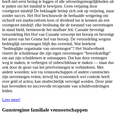
hoeft niet eerst beslag te leggen of alle uitvoeringsmogelijkheden uit
te putten om het misdrijf te bewijzen. Geen verjaring door
voortgezet misdrijf De beklaagde beriep zich ook op verjaring, maar
zonder succes. Het Hof beschouwde de herhaalde weigering om
zichzelf een marktconform loon of dividend toe te kennen als een
voortgezet misdrijf: elke beslissing die de toestand van onvermogen
in stand hield, hernieuwde het strafbare feit. Cassatie bevestigt
veroordeling Het Hof van Cassatie verwerpt het beroep en bevestigt
het arrest van het Gentse hof van beroep. De veroordeling wegens
bedrieglijk onvermogen blijft dus overeind. Wat betekent
“bedrieglijke organisatie van onvermogen”? Het Strafwetboek
viseert de schuldenaar die zijn eigen onvermogen “bewerkstelligt”
om aan zijn schuldeisers te ontsnappen. Dat kan door vermogen
weg te maken, te verbergen of onbeschikbaar te maken — maar dus
ook door de groei van het privévermogen te verhinderen. Met
andere woorden: wie via vennootschappen of andere constructies
zijn onvermogen veinst, terwijl hij economisch wel controle heeft
over geld of activa, kan strafrechtelijk vervolgd worden. Deze piste
kan bovendien tot succesvolle recuperatie van schuldvorderingen
leiden.
Lees meer!
Gunstregime familiale vennootschappen