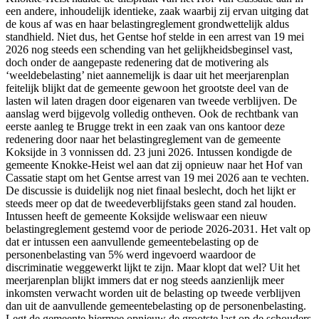
een andere, inhoudelijk identieke, zaak waarbij zij ervan uitging dat
de kous af was en haar belastingreglement grondwettelijk aldus
standhield. Niet dus, het Gentse hof stelde in een arrest van 19 mei
2026 nog steeds een schending van het gelijkheidsbeginsel vast,
doch onder de aangepaste redenering dat de motivering als
‘weeldebelasting’ niet aannemelijk is daar uit het meerjarenplan
feitelijk blijkt dat de gemeente gewoon het grootste deel van de
lasten wil laten dragen door eigenaren van tweede verblijven. De
aanslag werd bijgevolg volledig ontheven. Ook de rechtbank van
eerste aanleg te Brugge trekt in een zaak van ons kantoor deze
redenering door naar het belastingreglement van de gemeente
Koksijde in 3 vonnissen dd. 23 juni 2026. Intussen kondigde de
gemeente Knokke-Heist wel aan dat zij opnieuw naar het Hof van
Cassatie stapt om het Gentse arrest van 19 mei 2026 aan te vechten.
De discussie is duidelijk nog niet finaal beslecht, doch het lijkt er
steeds meer op dat de tweedeverblijfstaks geen stand zal houden.
Intussen heeft de gemeente Koksijde weliswaar een nieuw
belastingreglement gestemd voor de periode 2026-2031. Het valt op
dat er intussen een aanvullende gemeentebelasting op de
personenbelasting van 5% werd ingevoerd waardoor de
discriminatie weggewerkt lijkt te zijn. Maar klopt dat wel? Uit het
meerjarenplan blijkt immers dat er nog steeds aanzienlijk meer
inkomsten verwacht worden uit de belasting op tweede verblijven
dan uit de aanvullende gemeentebelasting op de personenbelasting.
Legt de gemeente hiermee opnieuw de grootste last op de schouders