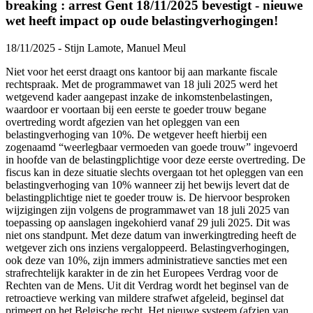
breaking : arrest Gent 18/11/2025 bevestigt - nieuwe
wet heeft impact op oude belastingverhogingen!
18/11/2025 - Stijn Lamote, Manuel Meul
Niet voor het eerst draagt ons kantoor bij aan markante fiscale
rechtspraak. Met de programmawet van 18 juli 2025 werd het
wetgevend kader aangepast inzake de inkomstenbelastingen,
waardoor er voortaan bij een eerste te goeder trouw begane
overtreding wordt afgezien van het opleggen van een
belastingverhoging van 10%. De wetgever heeft hierbij een
zogenaamd “weerlegbaar vermoeden van goede trouw” ingevoerd
in hoofde van de belastingplichtige voor deze eerste overtreding. De
fiscus kan in deze situatie slechts overgaan tot het opleggen van een
belastingverhoging van 10% wanneer zij het bewijs levert dat de
belastingplichtige niet te goeder trouw is. De hiervoor besproken
wijzigingen zijn volgens de programmawet van 18 juli 2025 van
toepassing op aanslagen ingekohierd vanaf 29 juli 2025. Dit was
niet ons standpunt. Met deze datum van inwerkingtreding heeft de
wetgever zich ons inziens vergaloppeerd. Belastingverhogingen,
ook deze van 10%, zijn immers administratieve sancties met een
strafrechtelijk karakter in de zin het Europees Verdrag voor de
Rechten van de Mens. Uit dit Verdrag wordt het beginsel van de
retroactieve werking van mildere strafwet afgeleid, beginsel dat
primeert op het Belgische recht. Het nieuwe systeem (afzien van