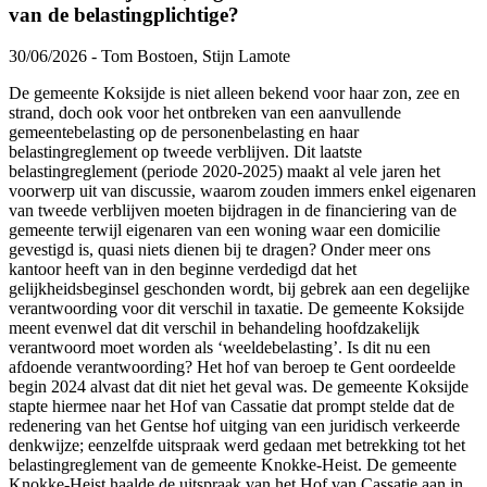
van de belastingplichtige?
30/06/2026 - Tom Bostoen, Stijn Lamote
De gemeente Koksijde is niet alleen bekend voor haar zon, zee en
strand, doch ook voor het ontbreken van een aanvullende
gemeentebelasting op de personenbelasting en haar
belastingreglement op tweede verblijven. Dit laatste
belastingreglement (periode 2020-2025) maakt al vele jaren het
voorwerp uit van discussie, waarom zouden immers enkel eigenaren
van tweede verblijven moeten bijdragen in de financiering van de
gemeente terwijl eigenaren van een woning waar een domicilie
gevestigd is, quasi niets dienen bij te dragen? Onder meer ons
kantoor heeft van in den beginne verdedigd dat het
gelijkheidsbeginsel geschonden wordt, bij gebrek aan een degelijke
verantwoording voor dit verschil in taxatie. De gemeente Koksijde
meent evenwel dat dit verschil in behandeling hoofdzakelijk
verantwoord moet worden als ‘weeldebelasting’. Is dit nu een
afdoende verantwoording? Het hof van beroep te Gent oordeelde
begin 2024 alvast dat dit niet het geval was. De gemeente Koksijde
stapte hiermee naar het Hof van Cassatie dat prompt stelde dat de
redenering van het Gentse hof uitging van een juridisch verkeerde
denkwijze; eenzelfde uitspraak werd gedaan met betrekking tot het
belastingreglement van de gemeente Knokke-Heist. De gemeente
Knokke-Heist haalde de uitspraak van het Hof van Cassatie aan in