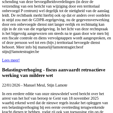
schending van deze bevoegdheidsverdelingen (in deze de
verzending van een bericht van wijziging door een territoriaal
onbevoegd P centrum) wel degelijk tot de nietigheid van de aanslag
leidt. De rechtbank merkt hierbij ook op dat er anders over oordelen
in strijd zou met de GDPR-regelgeving, nu de gegevensverwerking
door een onbevoegde dienst niet langer eerlijk en rechtmatig kan
zijn in de zin van die regelgeving. In het licht van deze rechtspraak
is het bijgevolg aangewezen om steeds na te gaan door wie men bij
een fiscale controle en diens vervolgstappen wordt aangesproken, en
of deze persoon wel tot een (bijv.) territoriaal bevoegde dienst
behoort. Meer info bij manuel@lamotestragier.beof
stijn@lamotestragier.be
Lees meer!
Belastingverhoging - fiscus aanvaardt retroactieve
werking van mildere wet
22/01/2026 - Manuel Meul, Stijn Lamote
In een eerdere editie van onze nieuwsbrief werd bericht over het
arrest van het hof van beroep te Gent van 18 november 2025
waarbij erkend werd dat de nieuwe regels inzake het opleggen van
een belastingverhoging bij een eerste overtreding terugwerkende
kracht dienen te hebben, zodat zij ook van toepassing zijn op de