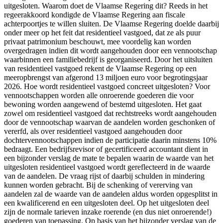
uitgesloten. Waarom doet de Vlaamse Regering dit? Reeds in het
regeerakkoord kondigde de Vlaamse Regering aan fiscale
achterpoortjes te willen sluiten. De Vlaamse Regering doelde daarbij
onder meer op het feit dat residentieel vastgoed, dat ze als puur
privaat patrimonium beschouwt, mee voordelig kan worden
overgedragen indien dit wordt aangehouden door een vennootschap
waarbinnen een familiebedrijf is georganiseerd. Door het uitsluiten
van residentieel vastgoed rekent de Vlaamse Regering op een
meeropbrengst van afgerond 13 miljoen euro voor begrotingsjaar
2026. Hoe wordt residentieel vastgoed concreet uitgesloten? Voor
vennootschappen worden alle onroerende goederen die voor
bewoning worden aangewend of bestemd uitgesloten. Het gaat
zowel om residentieel vastgoed dat rechtstreeks wordt aangehouden
door de vennootschap waarvan de aandelen worden geschonken of
vererfd, als over residentieel vastgoed aangehouden door
dochtervennootschappen indien de participatie daarin minstens 10%
bedraagt. Een bedrijfsrevisor of gecertificeerd accountant dient in
een bijzonder verslag de mate te bepalen waarin de waarde van het
uitgesloten residentieel vastgoed wordt gereflecteerd in de waarde
van de aandelen. De vraag rijst of daarbij schulden in mindering
kunnen worden gebracht. Bij de schenking of vererving van
aandelen zal de waarde van de aandelen aldus worden opgesplitst in
een kwalificerend en een uitgesloten deel. Op het uitgesloten deel
zijn de normale tarieven inzake roerende (en dus niet onroerende!)
goederen van toepassing. Op basis van het bijzonder verslag van de