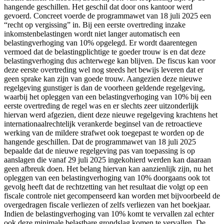
hangende geschillen. Het geschil dat door ons kantoor werd
gevoerd. Concreet voerde de programmawet van 18 juli 2025 een
“recht op vergissing” in. Bij een eerste overtreding inzake
inkomstenbelastingen wordt niet langer automatisch een
belastingverhoging van 10% opgelegd. Er wordt daarentegen
vermoed dat de belastingplichtige te goeder trouw is en dat deze
belastingverhoging dus achterwege kan blijven. De fiscus kan voor
deze eerste overtreding wel nog steeds het bewijs leveren dat er
geen sprake kan zijn van goede trouw. Aangezien deze nieuwe
regelgeving gunstiger is dan de voorheen geldende regelgeving,
waarbij het opleggen van een belastingverhoging van 10% bij een
eerste overtreding de regel was en er slechts zeer uitzonderlijk
hiervan werd afgezien, dient deze nieuwe regelgeving krachtens het
internationaalrechtelijk verankerde beginsel van de retroactieve
werking van de mildere strafwet ook toegepast te worden op de
hangende geschillen. Dat de programmawet van 18 juli 2025
bepaalde dat de nieuwe regelgeving pas van toepassing is op
aanslagen die vanaf 29 juli 2025 ingekohierd werden kan daaraan
geen afbreuk doen. Het belang hiervan kan aanzienlijk zijn, nu het
opleggen van een belastingverhoging van 10% doorgaans ook tot
gevolg heeft dat de rechtzetting van het resultaat die volgt op een
fiscale controle niet gecompenseerd kan worden met bijvoorbeeld de
overgedragen fiscale verliezen of zelfs verliezen van het boekjaar.
Indien de belastingverhoging van 10% komt te vervallen zal echter
ook deze minimale belastbare grondslag komen te vervallen. De