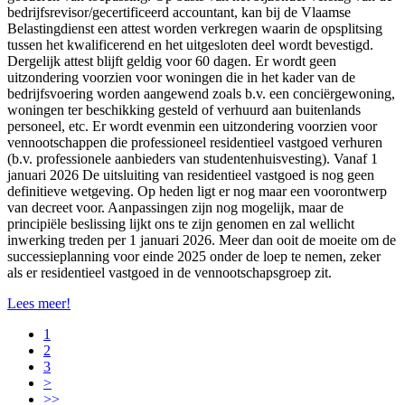
bedrijfsrevisor/gecertificeerd accountant, kan bij de Vlaamse
Belastingdienst een attest worden verkregen waarin de opsplitsing
tussen het kwalificerend en het uitgesloten deel wordt bevestigd.
Dergelijk attest blijft geldig voor 60 dagen. Er wordt geen
uitzondering voorzien voor woningen die in het kader van de
bedrijfsvoering worden aangewend zoals b.v. een conciërgewoning,
woningen ter beschikking gesteld of verhuurd aan buitenlands
personeel, etc. Er wordt evenmin een uitzondering voorzien voor
vennootschappen die professioneel residentieel vastgoed verhuren
(b.v. professionele aanbieders van studentenhuisvesting). Vanaf 1
januari 2026 De uitsluiting van residentieel vastgoed is nog geen
definitieve wetgeving. Op heden ligt er nog maar een voorontwerp
van decreet voor. Aanpassingen zijn nog mogelijk, maar de
principiële beslissing lijkt ons te zijn genomen en zal wellicht
inwerking treden per 1 januari 2026. Meer dan ooit de moeite om de
successieplanning voor einde 2025 onder de loep te nemen, zeker
als er residentieel vastgoed in de vennootschapsgroep zit.
Lees meer!
1
2
3
>
>>