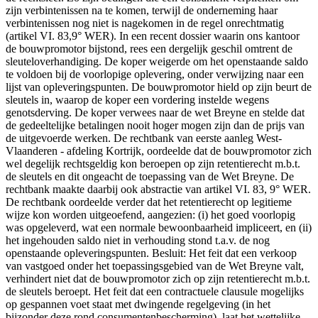
zijn verbintenissen na te komen, terwijl de onderneming haar
verbintenissen nog niet is nagekomen in de regel onrechtmatig
(artikel VI. 83,9° WER). In een recent dossier waarin ons kantoor
de bouwpromotor bijstond, rees een dergelijk geschil omtrent de
sleuteloverhandiging. De koper weigerde om het openstaande saldo
te voldoen bij de voorlopige oplevering, onder verwijzing naar een
lijst van opleveringspunten. De bouwpromotor hield op zijn beurt de
sleutels in, waarop de koper een vordering instelde wegens
genotsderving. De koper verwees naar de wet Breyne en stelde dat
de gedeeltelijke betalingen nooit hoger mogen zijn dan de prijs van
de uitgevoerde werken. De rechtbank van eerste aanleg West-
Vlaanderen - afdeling Kortrijk, oordeelde dat de bouwpromotor zich
wel degelijk rechtsgeldig kon beroepen op zijn retentierecht m.b.t.
de sleutels en dit ongeacht de toepassing van de Wet Breyne. De
rechtbank maakte daarbij ook abstractie van artikel VI. 83, 9° WER.
De rechtbank oordeelde verder dat het retentierecht op legitieme
wijze kon worden uitgeoefend, aangezien: (i) het goed voorlopig
was opgeleverd, wat een normale bewoonbaarheid impliceert, en (ii)
het ingehouden saldo niet in verhouding stond t.a.v. de nog
openstaande opleveringspunten. Besluit: Het feit dat een verkoop
van vastgoed onder het toepassingsgebied van de Wet Breyne valt,
verhindert niet dat de bouwpromotor zich op zijn retentierecht m.b.t.
de sleutels beroept. Het feit dat een contractuele clausule mogelijks
op gespannen voet staat met dwingende regelgeving (in het
bijzonder deze rond consumentenbescherming), laat het wettelijke